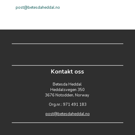
post@betesdaheddal.no
Kontakt oss
Betesda Heddal
Heddalsvegen 350
3676 Notodden, Norway
Org.nr.: 971 491 183
post@betesdaheddal.no