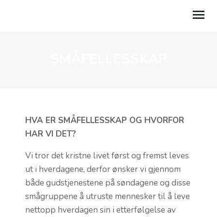
SMÅFELLESSKAP
HVEM ER VI
BLI MED
AKTUELT
BARN OG UNGDOM
HVA ER SMÅFELLESSKAP OG HVORFOR
HAR VI DET?
MISJON
Vi tror det kristne livet først og fremst leves
BARNEHAGE
ut i hverdagene, derfor ønsker vi gjennom
både gudstjenestene på søndagene og disse
UTLEIE
smågruppene å utruste mennesker til å leve
nettopp hverdagen sin i etterfølgelse av